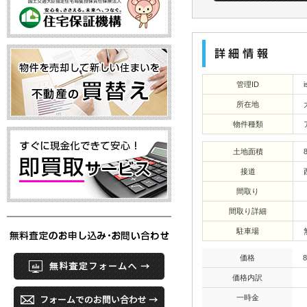
管理ID
所在地
物件種類
土地面積
接道
間取り
間取り詳細
駐車場
価格
価格内訳
一時金