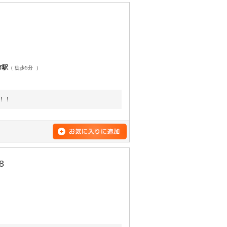
市駅
（ 徒歩5分 ）
1％！！
8