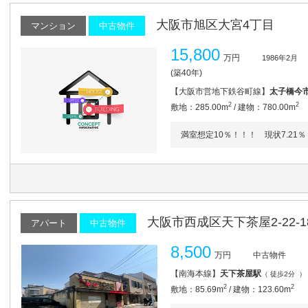
大阪市旭区大宮4丁目
マンション
中古物件
15,800
万円
1986年2月
(築40年)
【大阪市営地下鉄谷町線】
太子橋今
2
2
敷地：285.00m
/ 建物：780.00m
満室想定10％！！！ 現状7.2
大阪市西成区天下茶屋2-22-1
アパート
中古物件
8,500
万円
中古物件
【南海本線】
天下茶屋駅
（ 徒歩2分 ）
2
2
敷地：85.69m
/ 建物：123.60m